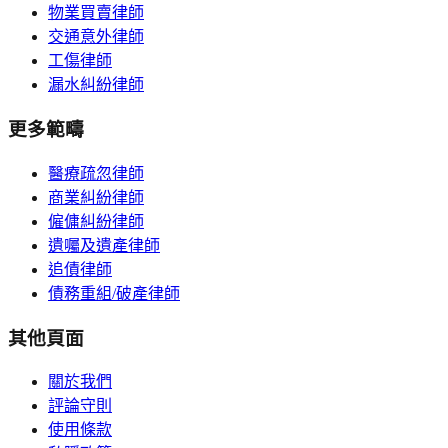
物業買賣律師
交通意外律師
工傷律師
漏水糾紛律師
更多範疇
醫療疏忽律師
商業糾紛律師
僱傭糾紛律師
遺囑及遺產律師
追債律師
債務重組/破產律師
其他頁面
關於我們
評論守則
使用條款