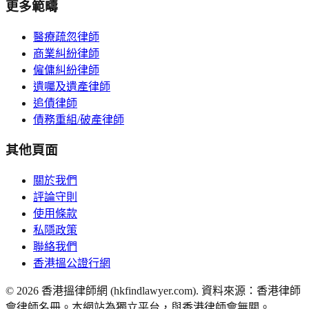
更多範疇
醫療疏忽律師
商業糾紛律師
僱傭糾紛律師
遺囑及遺產律師
追債律師
債務重組/破產律師
其他頁面
關於我們
評論守則
使用條款
私隱政策
聯絡我們
香港搵公證行網
©
2026
香港搵律師網 (hkfindlawyer.com). 資料來源：香港律師
會律師名冊。本網站為獨立平台，與香港律師會無關。