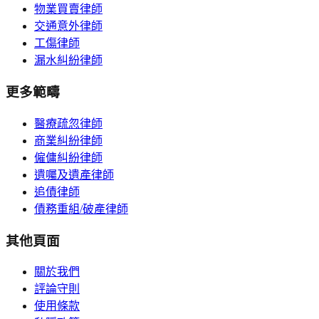
物業買賣律師
交通意外律師
工傷律師
漏水糾紛律師
更多範疇
醫療疏忽律師
商業糾紛律師
僱傭糾紛律師
遺囑及遺產律師
追債律師
債務重組/破產律師
其他頁面
關於我們
評論守則
使用條款