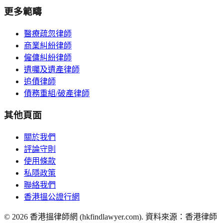
更多範疇
醫療疏忽律師
商業糾紛律師
僱傭糾紛律師
遺囑及遺產律師
追債律師
債務重組/破產律師
其他頁面
關於我們
評論守則
使用條款
私隱政策
聯絡我們
香港搵公證行網
©
2026
香港搵律師網 (hkfindlawyer.com). 資料來源：香港律師