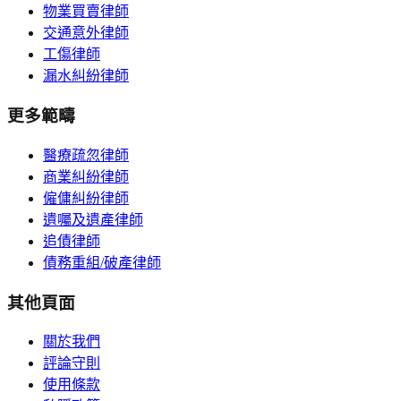
物業買賣律師
交通意外律師
工傷律師
漏水糾紛律師
更多範疇
醫療疏忽律師
商業糾紛律師
僱傭糾紛律師
遺囑及遺產律師
追債律師
債務重組/破產律師
其他頁面
關於我們
評論守則
使用條款