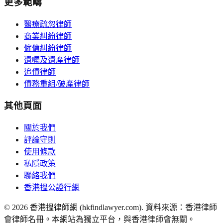
更多範疇
醫療疏忽律師
商業糾紛律師
僱傭糾紛律師
遺囑及遺產律師
追債律師
債務重組/破產律師
其他頁面
關於我們
評論守則
使用條款
私隱政策
聯絡我們
香港搵公證行網
©
2026
香港搵律師網 (hkfindlawyer.com). 資料來源：香港律師
會律師名冊。本網站為獨立平台，與香港律師會無關。