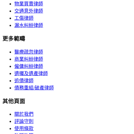
物業買賣律師
交通意外律師
工傷律師
漏水糾紛律師
更多範疇
醫療疏忽律師
商業糾紛律師
僱傭糾紛律師
遺囑及遺產律師
追債律師
債務重組/破產律師
其他頁面
關於我們
評論守則
使用條款