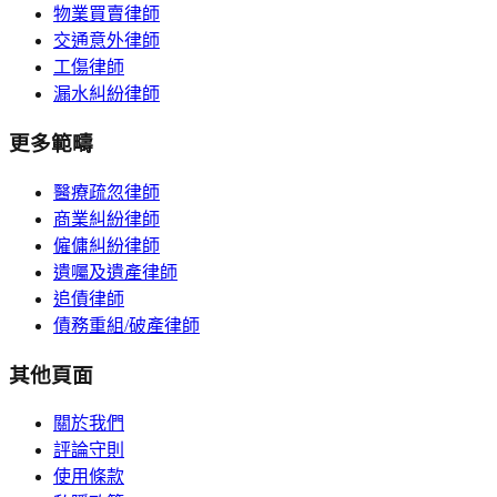
物業買賣律師
交通意外律師
工傷律師
漏水糾紛律師
更多範疇
醫療疏忽律師
商業糾紛律師
僱傭糾紛律師
遺囑及遺產律師
追債律師
債務重組/破產律師
其他頁面
關於我們
評論守則
使用條款