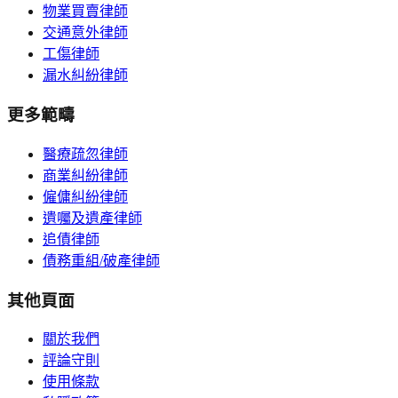
物業買賣律師
交通意外律師
工傷律師
漏水糾紛律師
更多範疇
醫療疏忽律師
商業糾紛律師
僱傭糾紛律師
遺囑及遺產律師
追債律師
債務重組/破產律師
其他頁面
關於我們
評論守則
使用條款