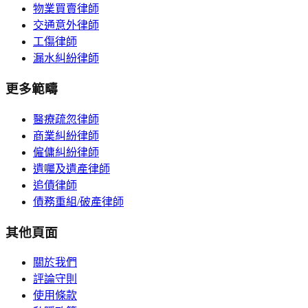
物業買賣律師
交通意外律師
工傷律師
漏水糾紛律師
更多範疇
醫療疏忽律師
商業糾紛律師
僱傭糾紛律師
遺囑及遺產律師
追債律師
債務重組/破產律師
其他頁面
關於我們
評論守則
使用條款