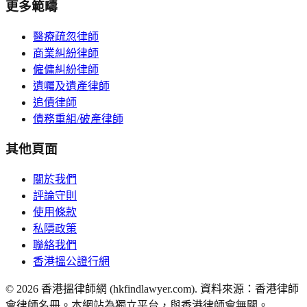
更多範疇
醫療疏忽律師
商業糾紛律師
僱傭糾紛律師
遺囑及遺產律師
追債律師
債務重組/破產律師
其他頁面
關於我們
評論守則
使用條款
私隱政策
聯絡我們
香港搵公證行網
©
2026
香港搵律師網 (hkfindlawyer.com). 資料來源：香港律師
會律師名冊。本網站為獨立平台，與香港律師會無關。