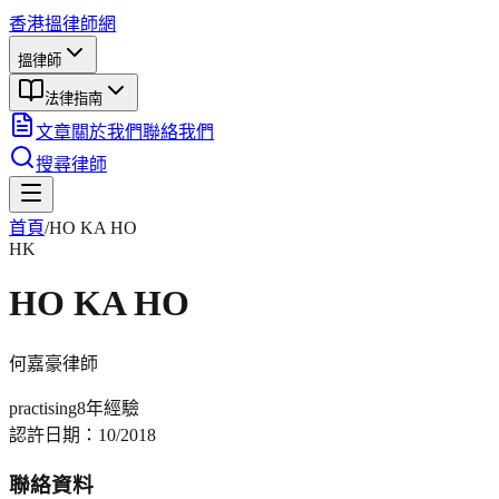
香港搵律師網
搵律師
法律指南
文章
關於我們
聯絡我們
搜尋律師
首頁
/
HO KA HO
HK
HO KA HO
何嘉豪
律師
practising
8年
經驗
認許日期：
10/2018
聯絡資料