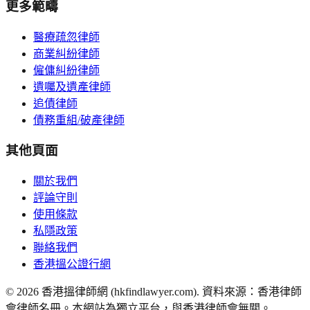
更多範疇
醫療疏忽律師
商業糾紛律師
僱傭糾紛律師
遺囑及遺產律師
追債律師
債務重組/破產律師
其他頁面
關於我們
評論守則
使用條款
私隱政策
聯絡我們
香港搵公證行網
©
2026
香港搵律師網 (hkfindlawyer.com). 資料來源：香港律師
會律師名冊。本網站為獨立平台，與香港律師會無關。