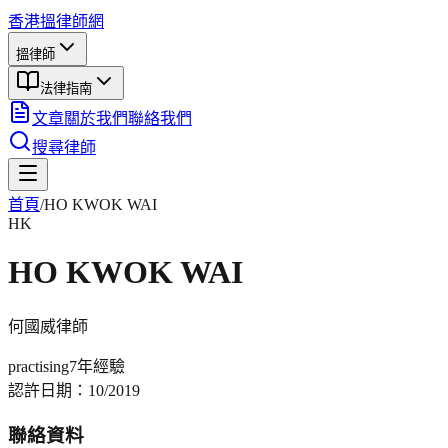
香港搵律師網
搵律師
法律指南
文章
關於我們
聯絡我們
搜尋律師
首頁
/
HO KWOK WAI
HK
HO KWOK WAI
何國威
律師
practising
7年
經驗
認許日期：
10/2019
聯絡資料