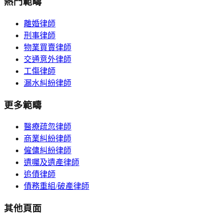
熱門範疇
離婚律師
刑事律師
物業買賣律師
交通意外律師
工傷律師
漏水糾紛律師
更多範疇
醫療疏忽律師
商業糾紛律師
僱傭糾紛律師
遺囑及遺產律師
追債律師
債務重組/破產律師
其他頁面