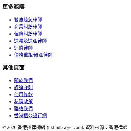
更多範疇
醫療疏忽律師
商業糾紛律師
僱傭糾紛律師
遺囑及遺產律師
追債律師
債務重組/破產律師
其他頁面
關於我們
評論守則
使用條款
私隱政策
聯絡我們
香港搵公證行網
©
2026
香港搵律師網 (hkfindlawyer.com). 資料來源：香港律師