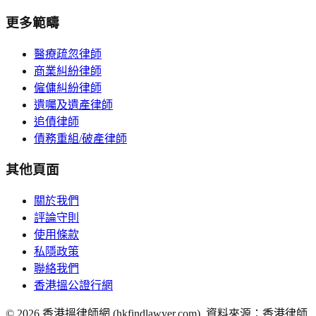
更多範疇
醫療疏忽律師
商業糾紛律師
僱傭糾紛律師
遺囑及遺產律師
追債律師
債務重組/破產律師
其他頁面
關於我們
評論守則
使用條款
私隱政策
聯絡我們
香港搵公證行網
©
2026
香港搵律師網 (hkfindlawyer.com). 資料來源：香港律師