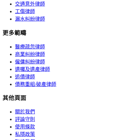
交通意外律師
工傷律師
漏水糾紛律師
更多範疇
醫療疏忽律師
商業糾紛律師
僱傭糾紛律師
遺囑及遺產律師
追債律師
債務重組/破產律師
其他頁面
關於我們
評論守則
使用條款
私隱政策