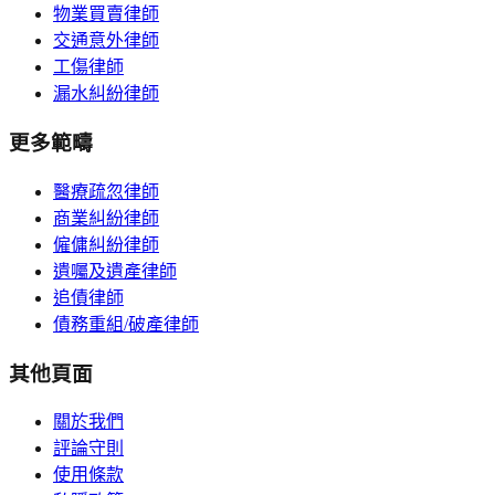
物業買賣律師
交通意外律師
工傷律師
漏水糾紛律師
更多範疇
醫療疏忽律師
商業糾紛律師
僱傭糾紛律師
遺囑及遺產律師
追債律師
債務重組/破產律師
其他頁面
關於我們
評論守則
使用條款