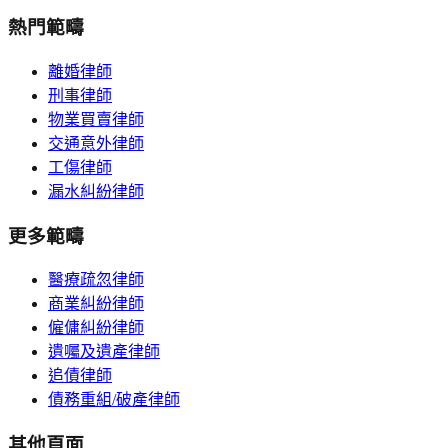
熱門範疇
離婚律師
刑事律師
物業買賣律師
交通意外律師
工傷律師
漏水糾紛律師
更多範疇
醫療疏忽律師
商業糾紛律師
僱傭糾紛律師
遺囑及遺產律師
追債律師
債務重組/破產律師
其他頁面