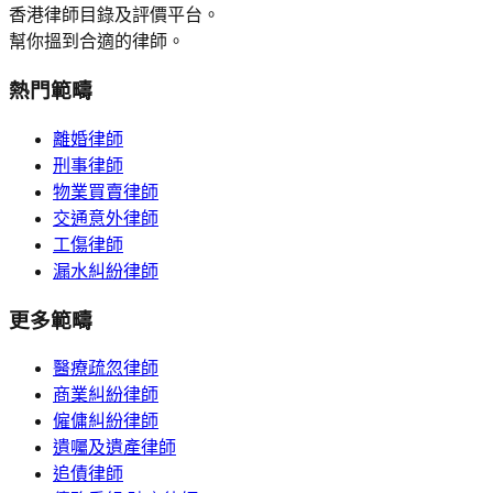
香港律師目錄及評價平台。
幫你搵到合適的律師。
熱門範疇
離婚律師
刑事律師
物業買賣律師
交通意外律師
工傷律師
漏水糾紛律師
更多範疇
醫療疏忽律師
商業糾紛律師
僱傭糾紛律師
遺囑及遺產律師
追債律師