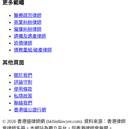
更多範疇
醫療疏忽律師
商業糾紛律師
僱傭糾紛律師
遺囑及遺產律師
追債律師
債務重組/破產律師
其他頁面
關於我們
評論守則
使用條款
私隱政策
聯絡我們
香港搵公證行網
©
2026
香港搵律師網 (hkfindlawyer.com). 資料來源：香港律師
會律師名冊。本網站為獨立平台，與香港律師會無關。