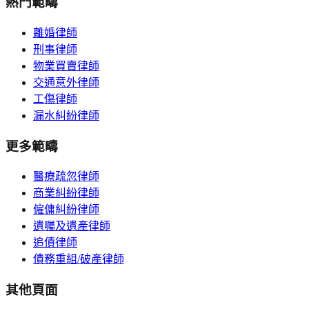
熱門範疇
離婚律師
刑事律師
物業買賣律師
交通意外律師
工傷律師
漏水糾紛律師
更多範疇
醫療疏忽律師
商業糾紛律師
僱傭糾紛律師
遺囑及遺產律師
追債律師
債務重組/破產律師
其他頁面