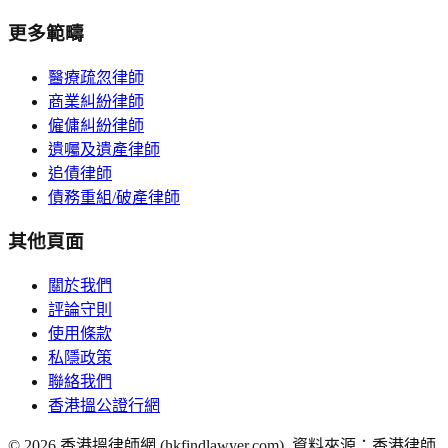
更多範疇
醫療疏忽律師
商業糾紛律師
僱傭糾紛律師
遺囑及遺產律師
追債律師
債務重組/破產律師
其他頁面
關於我們
評論守則
使用條款
私隱政策
聯絡我們
香港搵公證行網
©
2026
香港搵律師網 (hkfindlawyer.com). 資料來源：香港律師