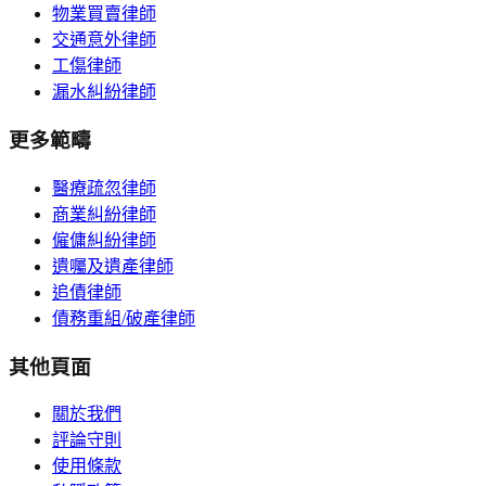
物業買賣律師
交通意外律師
工傷律師
漏水糾紛律師
更多範疇
醫療疏忽律師
商業糾紛律師
僱傭糾紛律師
遺囑及遺產律師
追債律師
債務重組/破產律師
其他頁面
關於我們
評論守則
使用條款