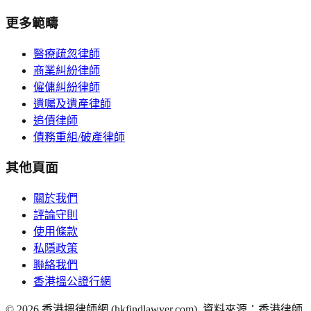
更多範疇
醫療疏忽律師
商業糾紛律師
僱傭糾紛律師
遺囑及遺產律師
追債律師
債務重組/破產律師
其他頁面
關於我們
評論守則
使用條款
私隱政策
聯絡我們
香港搵公證行網
©
2026
香港搵律師網 (hkfindlawyer.com). 資料來源：香港律師