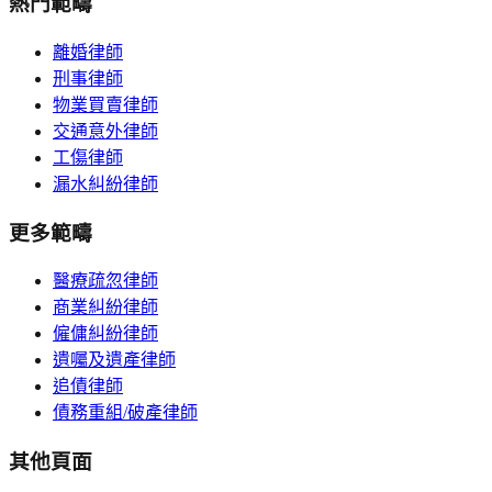
熱門範疇
離婚律師
刑事律師
物業買賣律師
交通意外律師
工傷律師
漏水糾紛律師
更多範疇
醫療疏忽律師
商業糾紛律師
僱傭糾紛律師
遺囑及遺產律師
追債律師
債務重組/破產律師
其他頁面