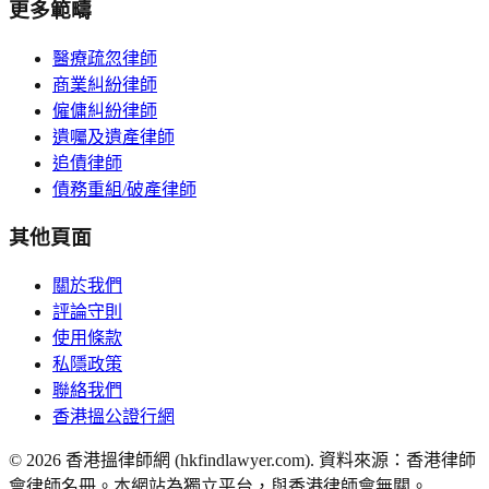
更多範疇
醫療疏忽律師
商業糾紛律師
僱傭糾紛律師
遺囑及遺產律師
追債律師
債務重組/破產律師
其他頁面
關於我們
評論守則
使用條款
私隱政策
聯絡我們
香港搵公證行網
©
2026
香港搵律師網 (hkfindlawyer.com). 資料來源：香港律師
會律師名冊。本網站為獨立平台，與香港律師會無關。