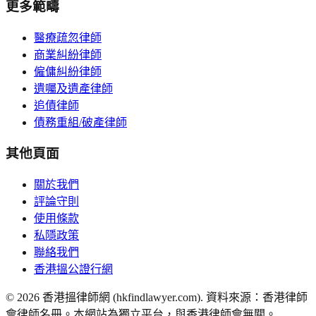
更多範疇
醫療疏忽律師
商業糾紛律師
僱傭糾紛律師
遺囑及遺產律師
追債律師
債務重組/破產律師
其他頁面
關於我們
評論守則
使用條款
私隱政策
聯絡我們
香港搵公證行網
©
2026
香港搵律師網 (hkfindlawyer.com). 資料來源：香港律師
會律師名冊。本網站為獨立平台，與香港律師會無關。