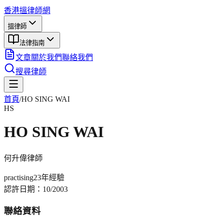
香港搵律師網
搵律師
法律指南
文章
關於我們
聯絡我們
搜尋律師
首頁
/
HO SING WAI
HS
HO SING WAI
何升偉
律師
practising
23年
經驗
認許日期：
10/2003
聯絡資料