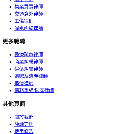
物業買賣律師
交通意外律師
工傷律師
漏水糾紛律師
更多範疇
醫療疏忽律師
商業糾紛律師
僱傭糾紛律師
遺囑及遺產律師
追債律師
債務重組/破產律師
其他頁面
關於我們
評論守則
使用條款