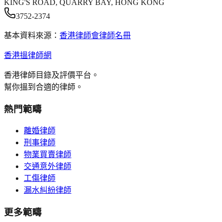
KING'S ROAD, QUARRY BAY, HONG KONG
3752-2374
基本資料來源：
香港律師會律師名冊
香港搵律師網
香港律師目錄及評價平台。
幫你搵到合適的律師。
熱門範疇
離婚律師
刑事律師
物業買賣律師
交通意外律師
工傷律師
漏水糾紛律師
更多範疇