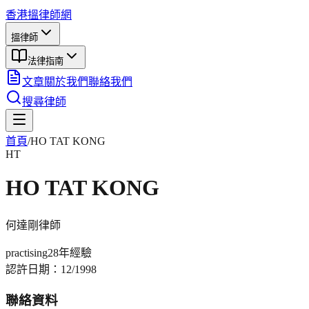
香港搵律師網
搵律師
法律指南
文章
關於我們
聯絡我們
搜尋律師
首頁
/
HO TAT KONG
HT
HO TAT KONG
何達剛
律師
practising
28年
經驗
認許日期：
12/1998
聯絡資料