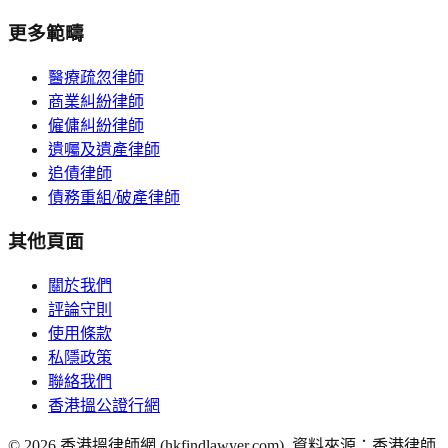
更多範疇
醫療疏忽律師
商業糾紛律師
僱傭糾紛律師
遺囑及遺產律師
追債律師
債務重組/破產律師
其他頁面
關於我們
評論守則
使用條款
私隱政策
聯絡我們
香港搵公證行網
©
2026
香港搵律師網 (hkfindlawyer.com). 資料來源：香港律師