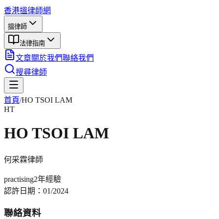
香港搵律師網
搵律師
法律指南
文章
關於我們
聯絡我們
搜尋律師
首頁
/
HO TSOI LAM
HT
HO TSOI LAM
何采霖
律師
practising
2年
經驗
認許日期：
01/2024
聯絡資料