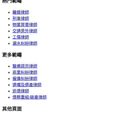
熱門範疇
離婚律師
刑事律師
物業買賣律師
交通意外律師
工傷律師
漏水糾紛律師
更多範疇
醫療疏忽律師
商業糾紛律師
僱傭糾紛律師
遺囑及遺產律師
追債律師
債務重組/破產律師
其他頁面