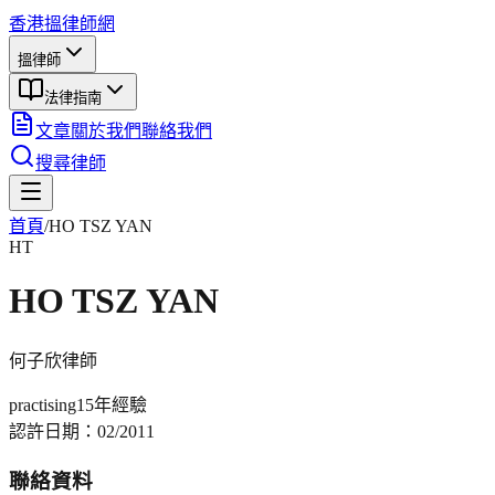
香港搵律師網
搵律師
法律指南
文章
關於我們
聯絡我們
搜尋律師
首頁
/
HO TSZ YAN
HT
HO TSZ YAN
何子欣
律師
practising
15年
經驗
認許日期：
02/2011
聯絡資料