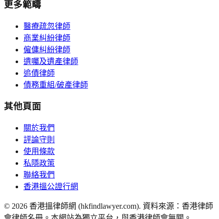
更多範疇
醫療疏忽律師
商業糾紛律師
僱傭糾紛律師
遺囑及遺產律師
追債律師
債務重組/破產律師
其他頁面
關於我們
評論守則
使用條款
私隱政策
聯絡我們
香港搵公證行網
©
2026
香港搵律師網 (hkfindlawyer.com). 資料來源：香港律師
會律師名冊。本網站為獨立平台，與香港律師會無關。