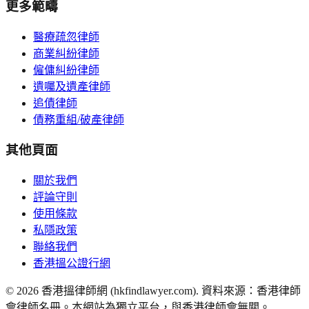
更多範疇
醫療疏忽律師
商業糾紛律師
僱傭糾紛律師
遺囑及遺產律師
追債律師
債務重組/破產律師
其他頁面
關於我們
評論守則
使用條款
私隱政策
聯絡我們
香港搵公證行網
©
2026
香港搵律師網 (hkfindlawyer.com). 資料來源：香港律師
會律師名冊。本網站為獨立平台，與香港律師會無關。