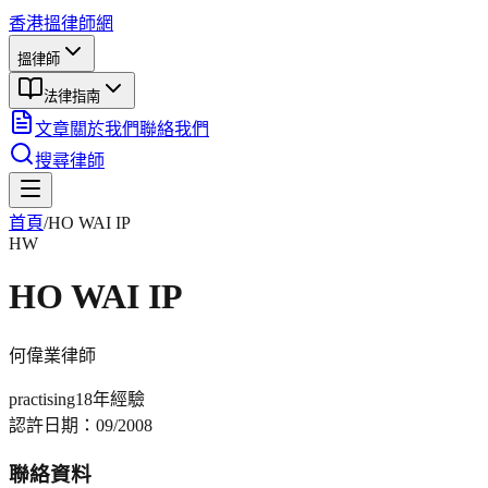
香港搵律師網
搵律師
法律指南
文章
關於我們
聯絡我們
搜尋律師
首頁
/
HO WAI IP
HW
HO WAI IP
何偉業
律師
practising
18年
經驗
認許日期：
09/2008
聯絡資料