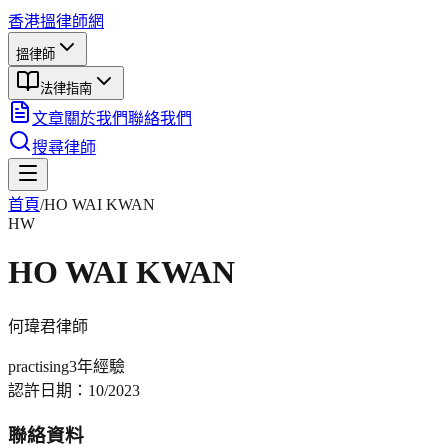
香港搵律師網
搵律師
法律指南
文章
關於我們
聯絡我們
搜尋律師
首頁
/
HO WAI KWAN
HW
HO WAI KWAN
何瑋君
律師
practising
3年
經驗
認許日期：
10/2023
聯絡資料