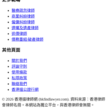
醫療疏忽律師
商業糾紛律師
僱傭糾紛律師
遺囑及遺產律師
追債律師
債務重組/破產律師
其他頁面
關於我們
評論守則
使用條款
私隱政策
聯絡我們
香港搵公證行網
©
2026
香港搵律師網 (hkfindlawyer.com). 資料來源：香港律師
會律師名冊。本網站為獨立平台，與香港律師會無關。