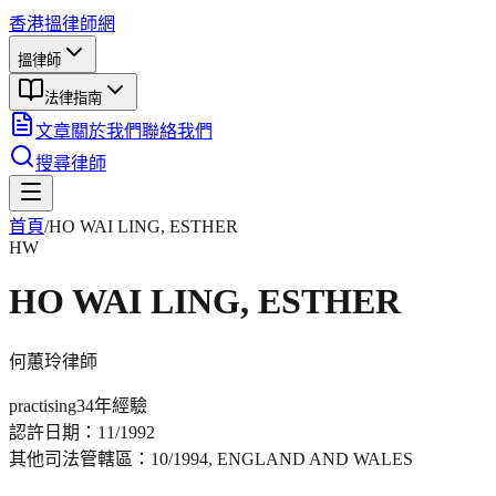
香港搵律師網
搵律師
法律指南
文章
關於我們
聯絡我們
搜尋律師
首頁
/
HO WAI LING, ESTHER
HW
HO WAI LING, ESTHER
何蕙玲
律師
practising
34年
經驗
認許日期：
11/1992
其他司法管轄區：
10/1994, ENGLAND AND WALES