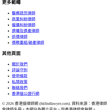
更多範疇
醫療疏忽律師
商業糾紛律師
僱傭糾紛律師
遺囑及遺產律師
追債律師
債務重組/破產律師
其他頁面
關於我們
評論守則
使用條款
私隱政策
聯絡我們
香港搵公證行網
©
2026
香港搵律師網 (hkfindlawyer.com). 資料來源：香港律師
會律師名冊。本網站為獨立平台，與香港律師會無關。