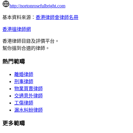
http://nortonrosefulbright.com
基本資料來源：
香港律師會律師名冊
香港搵律師網
香港律師目錄及評價平台。
幫你搵到合適的律師。
熱門範疇
離婚律師
刑事律師
物業買賣律師
交通意外律師
工傷律師
漏水糾紛律師
更多範疇