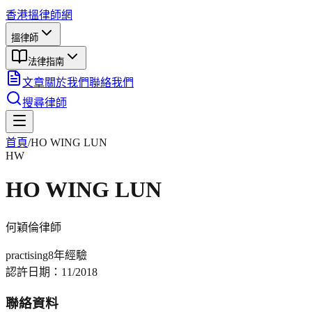
香港搵律師網
搵律師
法律指南
文章
關於我們
聯絡我們
搜尋律師
首頁
/
HO WING LUN
HW
HO WING LUN
何穎倫
律師
practising
8年
經驗
認許日期：
11/2018
聯絡資料