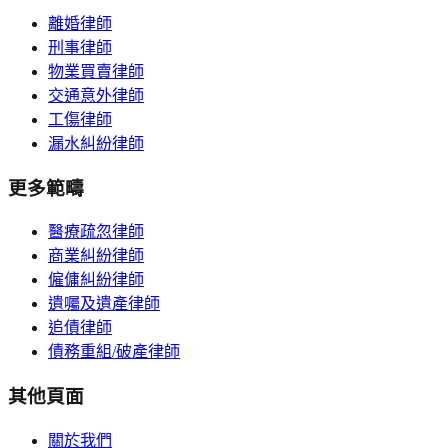
離婚律師
刑事律師
物業買賣律師
交通意外律師
工傷律師
漏水糾紛律師
更多範疇
醫療疏忽律師
商業糾紛律師
僱傭糾紛律師
遺囑及遺產律師
追債律師
債務重組/破產律師
其他頁面
關於我們