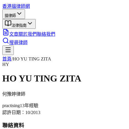
香港搵律師網
搵律師
法律指南
文章
關於我們
聯絡我們
搜尋律師
首頁
/
HO YU TING ZITA
HY
HO YU TING ZITA
何豫婷
律師
practising
13年
經驗
認許日期：
10/2013
聯絡資料