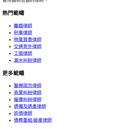
幫你搵到合適的律師。
熱門範疇
離婚律師
刑事律師
物業買賣律師
交通意外律師
工傷律師
漏水糾紛律師
更多範疇
醫療疏忽律師
商業糾紛律師
僱傭糾紛律師
遺囑及遺產律師
追債律師
債務重組/破產律師