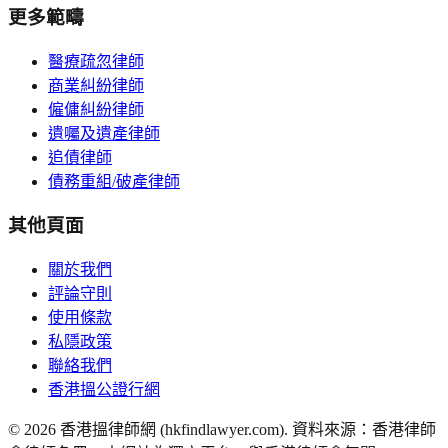
更多範疇
醫療疏忽律師
商業糾紛律師
僱傭糾紛律師
遺囑及遺產律師
追債律師
債務重組/破產律師
其他頁面
關於我們
評論守則
使用條款
私隱政策
聯絡我們
香港搵公證行網
©
2026
香港搵律師網 (hkfindlawyer.com). 資料來源：香港律師