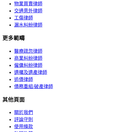
物業買賣律師
交通意外律師
工傷律師
漏水糾紛律師
更多範疇
醫療疏忽律師
商業糾紛律師
僱傭糾紛律師
遺囑及遺產律師
追債律師
債務重組/破產律師
其他頁面
關於我們
評論守則
使用條款