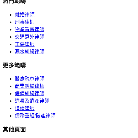
熱門範疇
離婚律師
刑事律師
物業買賣律師
交通意外律師
工傷律師
漏水糾紛律師
更多範疇
醫療疏忽律師
商業糾紛律師
僱傭糾紛律師
遺囑及遺產律師
追債律師
債務重組/破產律師
其他頁面