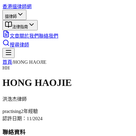
香港搵律師網
搵律師
法律指南
文章
關於我們
聯絡我們
搜尋律師
首頁
/
HONG HAOJIE
HH
HONG HAOJIE
洪浩杰
律師
practising
2年
經驗
認許日期：
11/2024
聯絡資料