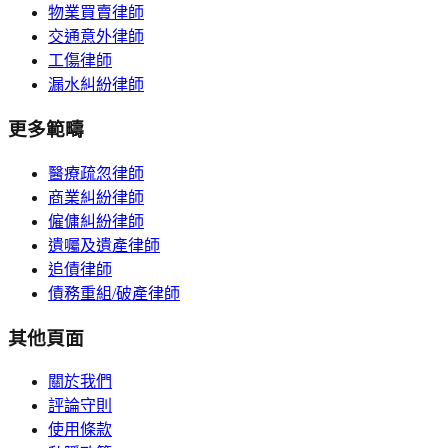
物業買賣律師
交通意外律師
工傷律師
漏水糾紛律師
更多範疇
醫療疏忽律師
商業糾紛律師
僱傭糾紛律師
遺囑及遺產律師
追債律師
債務重組/破產律師
其他頁面
關於我們
評論守則
使用條款