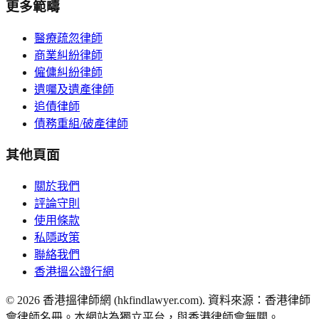
更多範疇
醫療疏忽律師
商業糾紛律師
僱傭糾紛律師
遺囑及遺產律師
追債律師
債務重組/破產律師
其他頁面
關於我們
評論守則
使用條款
私隱政策
聯絡我們
香港搵公證行網
©
2026
香港搵律師網 (hkfindlawyer.com). 資料來源：香港律師
會律師名冊。本網站為獨立平台，與香港律師會無關。