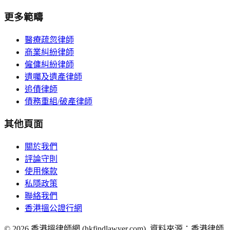
更多範疇
醫療疏忽律師
商業糾紛律師
僱傭糾紛律師
遺囑及遺產律師
追債律師
債務重組/破產律師
其他頁面
關於我們
評論守則
使用條款
私隱政策
聯絡我們
香港搵公證行網
©
2026
香港搵律師網 (hkfindlawyer.com). 資料來源：香港律師