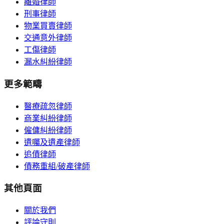
離婚律師
刑事律師
物業買賣律師
交通意外律師
工傷律師
漏水糾紛律師
更多範疇
醫療疏忽律師
商業糾紛律師
僱傭糾紛律師
遺囑及遺產律師
追債律師
債務重組/破產律師
其他頁面
關於我們
評論守則