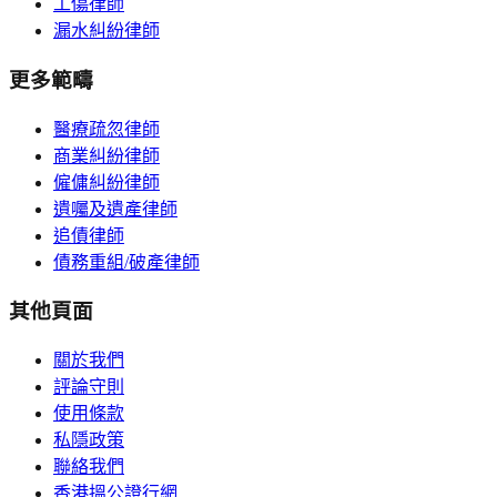
工傷律師
漏水糾紛律師
更多範疇
醫療疏忽律師
商業糾紛律師
僱傭糾紛律師
遺囑及遺產律師
追債律師
債務重組/破產律師
其他頁面
關於我們
評論守則
使用條款
私隱政策
聯絡我們
香港搵公證行網