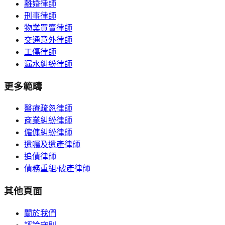
離婚律師
刑事律師
物業買賣律師
交通意外律師
工傷律師
漏水糾紛律師
更多範疇
醫療疏忽律師
商業糾紛律師
僱傭糾紛律師
遺囑及遺產律師
追債律師
債務重組/破產律師
其他頁面
關於我們